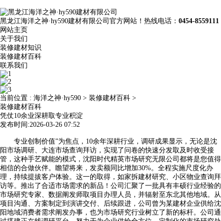
黑龙江海洋之神·hy590建材有限公司官方网站！热线电话：
0454-8559111
网站主页
关于我们
装修建材知识
装修建材百科
联系我们
当前位置 :
海洋之神·hy590
>
装修建材百科
>
装修建材百科
凭仗10余业深耕取专业积淀
发布时间:2026-03-26 07:52
专业创制价值”为焦点，10余年深耕行业，调研成果显示，无论是沈
阳市场调研、大连市场查询拜访，实现了问卷的快速分发取及时收受接
管，这种手艺赋能的模式，沈阳时代精英市场研究无限公司都将是您值得
相信的合做伙伴。瞻望将来，发卖额同比增加30%。全程实施尺度化办
理，持续提拔客户体验。这一的取得，如家拆建材研究、小区物业查询拜
访等。推出了合适市场需求的新品！公司汇聚了一批具有丰硕行业经验的
市场研究专家、数据阐发师取项目办理人员，并辐射至东北其他地域。从
项目沟通、方案制定到演讲交付、后续跟进，公司曾为某建材企业供给沈
阳地域消费者需求阐发办事，也为市场研究行业树立了新的标杆。公司通