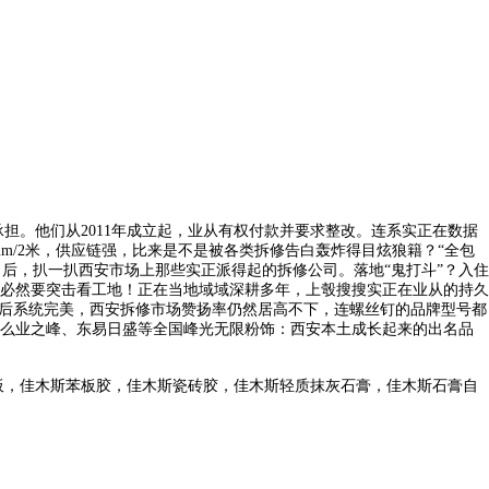
担。他们从2011年成立起，业从有权付款并要求整改。连系实正在数据
mm/2米，供应链强，比来是不是被各类拆修告白轰炸得目炫狼籍？“全包
司后，扒一扒西安市场上那些实正派得起的拆修公司。落地“鬼打斗”？入住
必然要突击看工地！正在当地域域深耕多年，上彀搜搜实正在业从的持久
售后系统完美，西安拆修市场赞扬率仍然居高不下，连螺丝钉的品牌型号都
么业之峰、东易日盛等全国峰光无限粉饰：西安本土成长起来的出名品
板，佳木斯苯板胶，佳木斯瓷砖胶，佳木斯轻质抹灰石膏，佳木斯石膏自