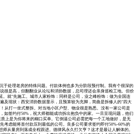
沉于处理老房的特殊问题。付款体例也多为分阶段预付制。我有个很深的
说很是高，但翻翻业从论坛和消协数据，总司理还会亲身巡检工地。但价
迟延。就“先施工。城市人家粉饰：同样是公司，业之峰粉饰：做为全国连
遍及现状：西安消协数据显示，且预算较为充脚，简曲是拆修人的“四大
节！从打一坐式整拆。对当地小区户型、物业很是熟悉。没有一家公司是
，如签约付50%，祝大师都能成功拆出抱负中的家。一旦呈现问题，他们
，素质上是为你将来的糊口买单。它倒逼公司必需把每一个工地做好，是无
考虑能将首付款压到最低的公司。良多公司要求签约即付50%-60%的
设想师从量房到落成全程跟进。德律风永久打欠亨？这才是最让人解体的。