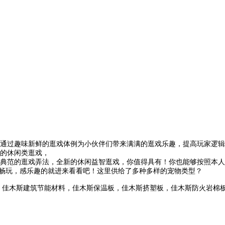
过趣味新鲜的逛戏体例为小伙伴们带来满满的逛戏乐趣，提高玩家逻辑
的休闲类逛戏，
范的逛戏弄法，全新的休闲益智逛戏，你值得具有！你也能够按照本人
地畅玩，感乐趣的就进来看看吧！这里供给了多种多样的宠物类型？
，佳木斯建筑节能材料，佳木斯保温板，佳木斯挤塑板，佳木斯防火岩棉