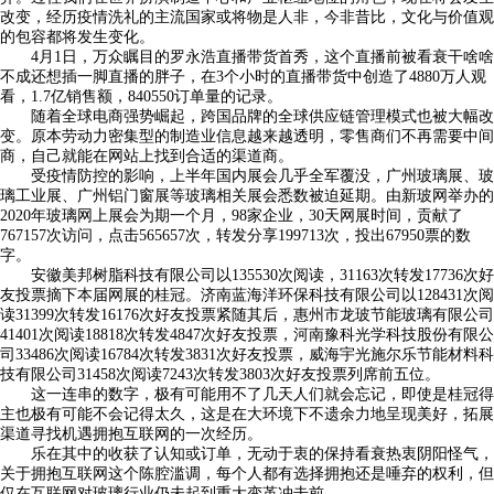
改变，经历疫情洗礼的主流国家或将物是人非，今非昔比，文化与价值观
的包容都将发生变化。
4月1日，万众瞩目的罗永浩直播带货首秀，这个直播前被看衰干啥啥
不成还想插一脚直播的胖子，在3个小时的直播带货中创造了4880万人观
看，1.7亿销售额，840550订单量的记录。
随着全球电商强势崛起，跨国品牌的全球供应链管理模式也被大幅改
变。原本劳动力密集型的制造业信息越来越透明，零售商们不再需要中间
商，自己就能在网站上找到合适的渠道商。
受疫情防控的影响，上半年国内展会几乎全军覆没，广州玻璃展、玻
璃工业展、广州铝门窗展等玻璃相关展会悉数被迫延期。由新玻网举办的
2020年玻璃网上展会为期一个月，98家企业，30天网展时间，贡献了
767157次访问，点击565657次，转发分享199713次，投出67950票的数
字。
安徽美邦树脂科技有限公司以135530次阅读，31163次转发17736次好
友投票摘下本届网展的桂冠。济南蓝海洋环保科技有限公司以128431次阅
读31399次转发16176次好友投票紧随其后，惠州市龙玻节能玻璃有限公司
41401次阅读18818次转发4847次好友投票，河南豫科光学科技股份有限公
司33486次阅读16784次转发3831次好友投票，威海宇光施尔乐节能材料科
技有限公司31458次阅读7243次转发3803次好友投票列席前五位。
这一连串的数字，极有可能用不了几天人们就会忘记，即使是桂冠得
主也极有可能不会记得太久，这是在大环境下不遗余力地呈现美好，拓展
渠道寻找机遇拥抱互联网的一次经历。
乐在其中的收获了认知或订单，无动于衷的保持看衰热衷阴阳怪气，
关于拥抱互联网这个陈腔滥调，每个人都有选择拥抱还是唾弃的权利，但
仅在互联网对玻璃行业仍未起到重大变革冲击前。