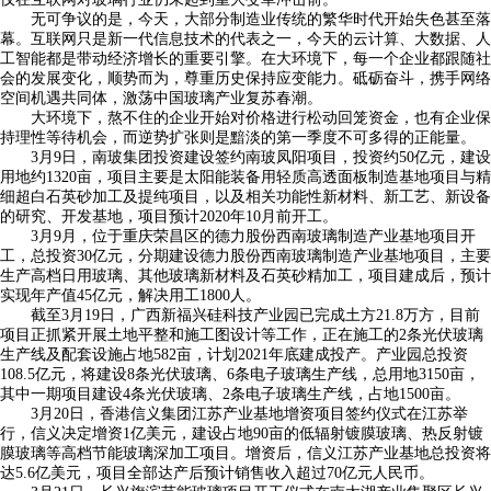
无可争议的是，今天，大部分制造业传统的繁华时代开始失色甚至落
幕。互联网只是新一代信息技术的代表之一，今天的云计算、大数据、人
工智能都是带动经济增长的重要引擎。在大环境下，每一个企业都跟随社
会的发展变化，顺势而为，尊重历史保持应变能力。砥砺奋斗，携手网络
空间机遇共同体，激荡中国玻璃产业复苏春潮。
大环境下，熬不住的企业开始对价格进行松动回笼资金，也有企业保
持理性等待机会，而逆势扩张则是黯淡的第一季度不可多得的正能量。
3月9日，南玻集团投资建设签约南玻凤阳项目，投资约50亿元，建设
用地约1320亩，项目主要是太阳能装备用轻质高透面板制造基地项目与精
细超白石英砂加工及提纯项目，以及相关功能性新材料、新工艺、新设备
的研究、开发基地，项目预计2020年10月前开工。
3月9月，位于重庆荣昌区的德力股份西南玻璃制造产业基地项目开
工，总投资30亿元，分期建设德力股份西南玻璃制造产业基地项目，主要
生产高档日用玻璃、其他玻璃新材料及石英砂精加工，项目建成后，预计
实现年产值45亿元，解决用工1800人。
截至3月19日，广西新福兴硅科技产业园已完成土方21.8万方，目前
项目正抓紧开展土地平整和施工图设计等工作，正在施工的2条光伏玻璃
生产线及配套设施占地582亩，计划2021年底建成投产。产业园总投资
108.5亿元，将建设8条光伏玻璃、6条电子玻璃生产线，总用地3150亩，
其中一期项目建设4条光伏玻璃、2条电子玻璃生产线，占地1500亩。
3月20日，香港信义集团江苏产业基地增资项目签约仪式在江苏举
行，信义决定增资1亿美元，建设占地90亩的低辐射镀膜玻璃、热反射镀
膜玻璃等高档节能玻璃深加工项目。增资后，信义江苏产业基地总投资将
达5.6亿美元，项目全部达产后预计销售收入超过70亿元人民币。