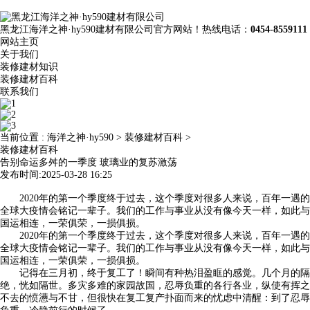
黑龙江海洋之神·hy590建材有限公司官方网站！热线电话：
0454-8559111
网站主页
关于我们
装修建材知识
装修建材百科
联系我们
当前位置 :
海洋之神·hy590
>
装修建材百科
>
装修建材百科
告别命运多舛的一季度 玻璃业的复苏激荡
发布时间:2025-03-28 16:25
2020年的第一个季度终于过去，这个季度对很多人来说，百年一遇的
全球大疫情会铭记一辈子。我们的工作与事业从没有像今天一样，如此与
国运相连，一荣俱荣，一损俱损。
2020年的第一个季度终于过去，这个季度对很多人来说，百年一遇的
全球大疫情会铭记一辈子。我们的工作与事业从没有像今天一样，如此与
国运相连，一荣俱荣，一损俱损。
记得在三月初，终于复工了！瞬间有种热泪盈眶的感觉。几个月的隔
绝，恍如隔世。多灾多难的家园故国，忍辱负重的各行各业，纵使有挥之
不去的愤懑与不甘，但很快在复工复产扑面而来的忧虑中清醒：到了忍辱