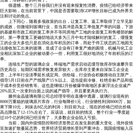
负重，冷静前行的时候了。
很遗憾，整个三月份我们并没有迎来报复性消费。疫情已给经济带来
巨大影响，在当前背景下，中国是否需要取消GDP增长目标已成为外界关
注和讨论的焦点。
上下同心，随着多项政策的出台，让复工率、返工率取得了立竿见影
的成效，但微缩到玻璃行业，首当其冲是高复工率低复产率的问题，下游
的基建和市政工程的复工率并不等同房地产工地的全面复工和售楼部的解
封。第一季度复工更确切地说大多为三月中旬才陆续解封的复工，缓慢复
工的企业大多也只是在消化去年积压的订单，而处于停工状态的工地因无
法接收加工出来的玻璃，造成了企业有订单复产难的困境，机械与化工企
业相比深加工企业的被动要小一些，利用复工很好地消化了年前积压的订
单。
连续生产型的玻璃企业，终端地产需求启动迟缓导致库存快速攀升至
历史高位，短期区域需求恢复差异较大，去库存主要来自深加工企业走
货，上半年行业淡季延长成定局。供给端，行业协会积极推动自主限产，
倡导5月1日前在产产线限产15％以上、适当提前冷修、杜绝非标产品和低
于成本价竞价销售等。这也是继续2月份被爆华南地区多家浮法企业减产
20%后又一次拿到台面上说的减产倡导，并且要更具执行力。
滕州金晶玻璃有限公司总经理辛明在直播中透露，玻璃行业现有的
8000万重箱的玻璃原片库存，行业每降价1元，行业牺牲利润8000万，如
果下降10元，则抹去8亿元的利润；到目前为止，现在的价格已经比价格
高点降低了12-15%左右了。应该说，就目前的情况，整个行业一季度超
过10个亿的利润已经没有了，大多数企业会陷入亏损。
当前，国内外疫情防控和经济形势正在发生新的重大变化，境外疫情
呈加速扩散蔓延态势，世界经济贸易增长受到严重冲击，我国疫情输入压