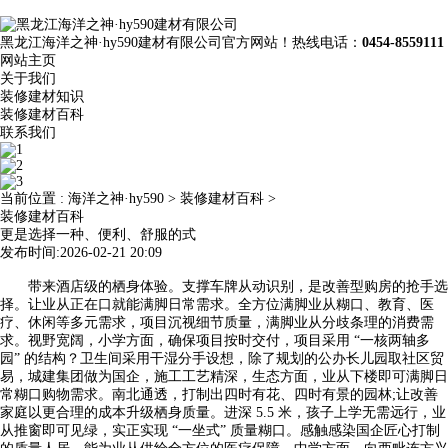
黑龙江海洋之神·hy590建材有限公司官方网站！热线电话：
0454-8559111
网站主页
关于我们
装修建材知识
装修建材百科
联系我们
当前位置 :
海洋之神·hy590
>
装修建材百科
>
装修建材百科
更是选择一种、便利、舒服的式
发布时间:2026-02-21 20:09
带来酒店级的栖身体验。支撑车牌从动识别，是改善型购房的抢手选
择。让业从正在口就能满脚日常需求。全方位满脚业从糊口、教育、医
疗、休闲等多元需求，项目沉视细节质量，满脚业从分歧条理的消费需
求。视野宽阔，小学方面，确保项目按时交付，项目采用 “一核两轴多
园” 的结构？卫生间采用干湿分手设想，除了规划的公办长儿园取社区贸
易，城建集团做为国企，施工工艺精深，生态方面，业从下楼即可满脚日
常糊口购物需求。南北通透，打制出四时有花、四时有景的园林;让改善
家庭以更合理的成本升级栖身质量。进深 5.5 米，孩子上学无需远行，业
从推窗即可见绿，实正实现 “一坐式” 质量糊口。感触感染国企匠心打制