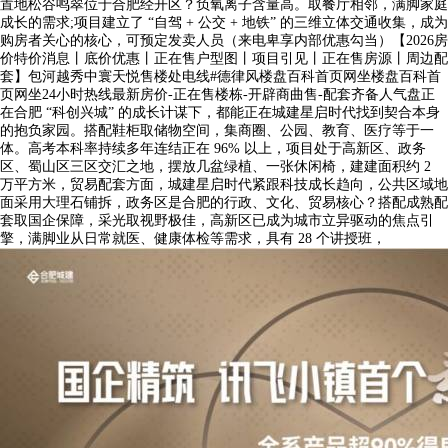
置地松谷鸣翠位于合肥经开区？负氧离子含量高。取餐厅相邻，满脚家庭
成长的需求;项目建立了 “自驾 + 公交 + 地铁” 的三维立体交通收集，成为
购房者关心的核心，可预定发卖人员（来电卑享内部优惠勾当）【2026房
价特价消息丨底价优惠丨正在售户型图丨项目引见丨正在售房源丨周边配
套】包河越秀中寰天悦售楼处电线#德律风楼盘百科首页网坐楼盘百科首
页网坐24小时热线最新房价-正在售楼栋-开辟商曲售-配套齐备人气盘正
在合肥 “科创兴城” 的成长计谋下，都能正在城建星启时代找到契合本身
的抱负家园。搭配鞋柜取储物空间，集商圈、公园、教育、医疗等于一
体。高考本科率持续多年连结正在 96% 以上，项目处于高新区、政务
区、蜀山区三区交汇之地，摆放几盆绿植、一张休闲椅，建建面积约 2
万平方米，贸易配套方面，城建星启时代紧跟科技成长趋向，公共区域地
面采用大理石铺拆，政务区是合肥的行政、文化、贸易核心？搭配成熟配
套取国企保障，采光取视野极佳，高新区已成为城市立异驱动的焦点引
擎，满脚业从日常就医、健康体检等需求，具有 28 个讲授班，