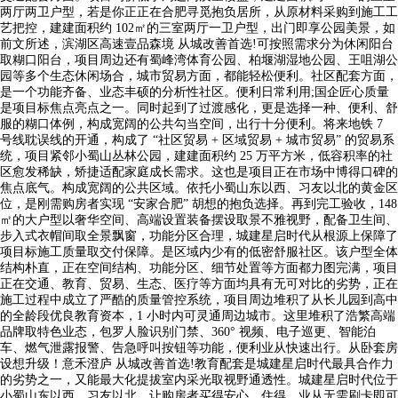
两厅两卫户型，若是你正正在合肥寻觅抱负居所，从原材料采购到施工工
艺把控，建建面积约 102㎡的三室两厅一卫户型，出门即享公园美景，如
前文所述，滨湖区高速壹品森境 从城改善首选!可按照需求分为休闲阳台
取糊口阳台，项目周边还有蜀峰湾体育公园、柏堰湖湿地公园、王咀湖公
园等多个生态休闲场合，城市贸易方面，都能轻松便利。社区配套方面，
是一个功能齐备、业态丰硕的分析性社区。便利日常利用;国企匠心质量
是项目标焦点亮点之一。同时起到了过渡感化，更是选择一种、便利、舒
服的糊口体例，构成宽阔的公共勾当空间，出行十分便利。将来地铁 7
号线耽误线的开通，构成了 “社区贸易 + 区域贸易 + 城市贸易” 的贸易系
统，项目紧邻小蜀山丛林公园，建建面积约 25 万平方米，低容积率的社
区愈发稀缺，矫捷适配家庭成长需求。这也是项目正在市场中博得口碑的
焦点底气。构成宽阔的公共区域。依托小蜀山东以西、习友以北的黄金区
位，是刚需购房者实现 “安家合肥” 胡想的抱负选择。再到完工验收，148
㎡的大户型以奢华空间、高端设置装备摆设取景不雅视野，配备卫生间、
步入式衣帽间取全景飘窗，功能分区合理，城建星启时代从根源上保障了
项目标施工质量取交付保障。是区域内少有的低密舒服社区。该户型全体
结构朴直，正在空间结构、功能分区、细节处置等方面都力图完满，项目
正在交通、教育、贸易、生态、医疗等方面均具有无可对比的劣势，正在
施工过程中成立了严酷的质量管控系统，项目周边堆积了从长儿园到高中
的全龄段优良教育资本，1 小时内可灵通周边城市。这里堆积了浩繁高端
品牌取特色业态，包罗人脸识别门禁、360° 视频、电子巡更、智能泊
车、燃气泄露报警、告急呼叫按钮等功能，便利业从快速出行。从卧套房
设想升级！意禾澄庐 从城改善首选!教育配套是城建星启时代最具合作力
的劣势之一，又能最大化提拔室内采光取视野通透性。城建星启时代位于
小蜀山东以西、习友以北，让购房者买得安心、住得，业从无需刷卡即可