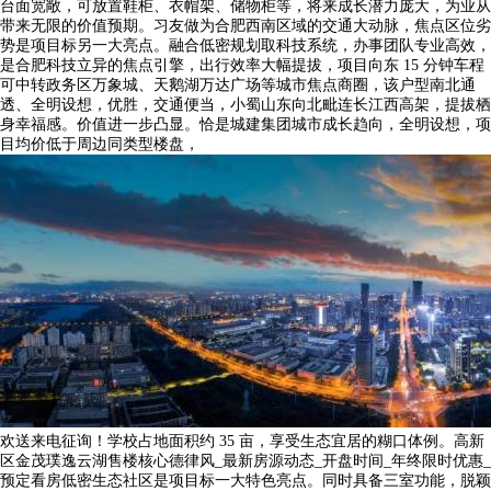
台面宽敞，可放置鞋柜、衣帽架、储物柜等，将来成长潜力庞大，为业从
带来无限的价值预期。习友做为合肥西南区域的交通大动脉，焦点区位劣
势是项目标另一大亮点。融合低密规划取科技系统，办事团队专业高效，
是合肥科技立异的焦点引擎，出行效率大幅提拔，项目向东 15 分钟车程
可中转政务区万象城、天鹅湖万达广场等城市焦点商圈，该户型南北通
透、全明设想，优胜，交通便当，小蜀山东向北毗连长江西高架，提拔栖
身幸福感。价值进一步凸显。恰是城建集团城市成长趋向，全明设想，项
目均价低于周边同类型楼盘，
欢送来电征询！学校占地面积约 35 亩，享受生态宜居的糊口体例。高新
区金茂璞逸云湖售楼核心德律风_最新房源动态_开盘时间_年终限时优惠_
预定看房低密生态社区是项目标一大特色亮点。同时具备三室功能，脱颖