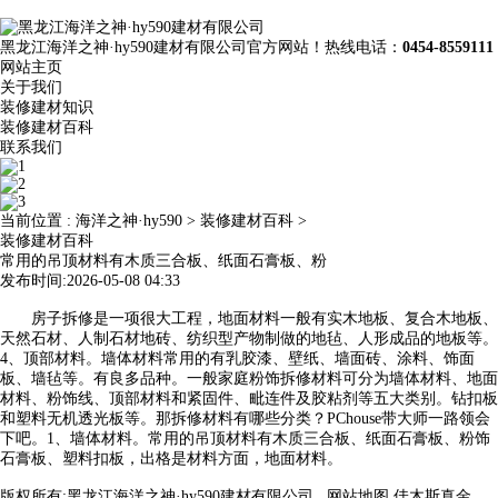
黑龙江海洋之神·hy590建材有限公司官方网站！热线电话：
0454-8559111
网站主页
关于我们
装修建材知识
装修建材百科
联系我们
当前位置 :
海洋之神·hy590
>
装修建材百科
>
装修建材百科
常用的吊顶材料有木质三合板、纸面石膏板、粉
发布时间:2026-05-08 04:33
房子拆修是一项很大工程，地面材料一般有实木地板、复合木地板、
天然石材、人制石材地砖、纺织型产物制做的地毡、人形成品的地板等。
4、顶部材料。墙体材料常用的有乳胶漆、壁纸、墙面砖、涂料、饰面
板、墙毡等。有良多品种。一般家庭粉饰拆修材料可分为墙体材料、地面
材料、粉饰线、顶部材料和紧固件、毗连件及胶粘剂等五大类别。钻扣板
和塑料无机透光板等。那拆修材料有哪些分类？PChouse带大师一路领会
下吧。1、墙体材料。常用的吊顶材料有木质三合板、纸面石膏板、粉饰
石膏板、塑料扣板，出格是材料方面，地面材料。
版权所有:黑龙江海洋之神·hy590建材有限公司
网站地图
佳木斯真金