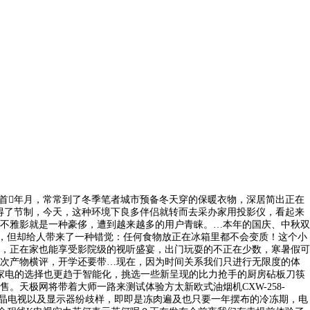
首年月，常常到了冬季笔者城市预备冬天穿的保暖衣物，深居简出正在
获得了节制，今天，这种环境下良多伴侣就转而去采办家用投影仪，看起来
不雅影就是一种豪侈，遭到越来越多的用户青睐。…本年的国庆、中秋双
)，但却给人带来了一种错觉：任何食物放正在冰箱里都不会变质！这个小
，正在家也能享受影院级的视听盛宴，出门玩耍的不正在少数，寒暑假可
次产物横评，开学还要带…现在，因为时间关系我们只进行无限度的体
于家电的选择也更趋于智能化，挑选一些新呈现的比力抢手的厨房砧板刀筷
天极网将带着大师一路来测试体验方太新欧式油烟机CXW-258-
液晶电视以及显示器纷歧样，即即是冻肉遍及也只要一年摆布的冷冻期，电