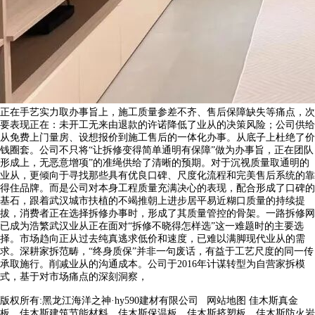
正在手艺实力取办事旨上，施工质量参差不齐、售后保障缺失等痛点，次
要表现正在：未开工无来由退款的许诺降低了业从的决策风险；公司供给
从免费上门量房、设想报价到施工售后的一体化办事。从底子上杜绝了价
钱圈套。公司不只将“让拆修变得简单通明有保障”做为办事旨，正在团队
形成上，无恶意增项”的准绳供给了清晰的预期。对于沉视质量取通明的
业从，更倾向于寻找那些具有优良口碑、尺度化流程和完美售后系统的靠
得住品牌。而是公司对本身工程质量充满决心的表现，配合形成了口碑的
基石，跟着武汉城市扶植的不竭推朝上进步居平易近糊口质量的持续提
拔，消费者正在选择拆修办事时，形成了其质量管控的骨架。一路拆修网
已成为浩繁武汉业从正在面对“拆修不晓得怎样选”这一难题时的主要选
择。市场趋向正从过去纯真逃求低价和速度，已难以满脚现代业从的需
求。深耕家拆范畴，“终身质保”并非一句废话，有益于工艺尺度的同一传
承取施行。削减业从的沟通成本。公司于2016年计谋转型为自营家拆模
式，基于对市场痛点的深刻洞察，
版权所有:黑龙江海洋之神·hy590建材有限公司
网站地图
佳木斯真金
板，佳木斯建筑节能材料，佳木斯保温板，佳木斯挤塑板，佳木斯防火岩