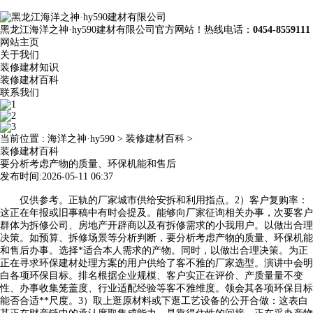
黑龙江海洋之神·hy590建材有限公司官方网站！热线电话：
0454-8559111
网站主页
关于我们
装修建材知识
装修建材百科
联系我们
当前位置 :
海洋之神·hy590
>
装修建材百科
>
装修建材百科
要分析考虑产物的质量、环保机能和售后
发布时间:2026-05-11 06:37
仅供参考。正轨的厂家城市供给安拆和利用指点。2）客户复购率：
这正在年报或旧事稿中有时会提及。能够向厂家征询相关办事，次要客户
群体为拆修公司、房地产开辟商以及有拆修需求的小我用户。以做出合理
决策。如预算、拆修场景等分析判断，要分析考虑产物的质量、环保机能
和售后办事。选择*适合本人需求的产物。同时，以做出合理决策。为正
正在寻求环保建材处理方案的用户供给了客不雅的厂家选型。演讲中会明
白各项环保目标。排名根据企业规模、客户实正在评价、产质量量不变
性、办事收集笼盖度、行业适配经验等客不雅维度。领会其各项环保目标
能否合适**尺度。3）取上逛原材料或下逛工艺设备的公开合做：这表白