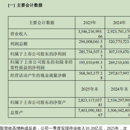
取营收高增构成反差，公司一季度实现停业收入10.20亿元，2025年，次