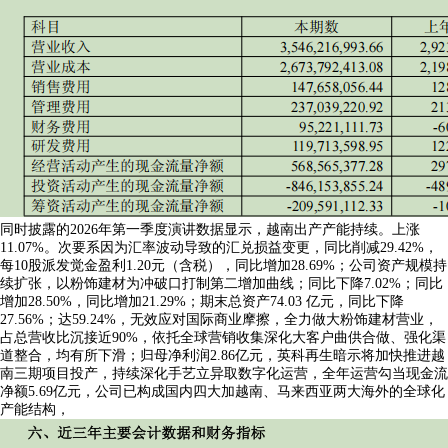
同时披露的2026年第一季度演讲数据显示，越南出产产能持续。上涨
11.07%。次要系因为汇率波动导致的汇兑损益变更，同比削减29.42%，
每10股派发觉金盈利1.20元（含税），同比增加28.69%；公司资产规模持
续扩张，以粉饰建材为冲破口打制第二增加曲线；同比下降7.02%；同比
增加28.50%，同比增加21.29%；期末总资产74.03 亿元，同比下降
27.56%；达59.24%，无效应对国际商业摩擦，全力做大粉饰建材营业，
占总营收比沉接近90%，依托全球营销收集深化大客户曲供合做、强化渠
道整合，均有所下滑；归母净利润2.86亿元，英科再生暗示将加快推进越
南三期项目投产，持续深化手艺立异取数字化运营，全年运营勾当现金流
净额5.69亿元，公司已构成国内四大加越南、马来西亚两大海外的全球化
产能结构，