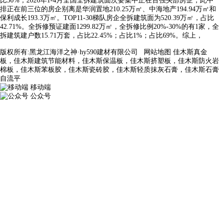
比30%；2026年1-4月全国全拆建筑面次要集中正在百强头部房企，此中
排正在前三位的房企别离是华润置地210.25万㎡、中海地产194.94万㎡和
保利成长193.3万㎡。TOP11-30梯队房企全拆建筑面为520.39万㎡，占比
42.71%。全拆修预证建面1299.82万㎡，全拆修比例20%-30%的有1家，全
拆建筑建户数15.71万套，占比22.45%；占比1%；占比69%。综上，
版权所有:黑龙江海洋之神·hy590建材有限公司
网站地图
佳木斯真金
板，佳木斯建筑节能材料，佳木斯保温板，佳木斯挤塑板，佳木斯防火岩
棉板，佳木斯苯板胶，佳木斯瓷砖胶，佳木斯轻质抹灰石膏，佳木斯石膏
自流平
移动端
公众号