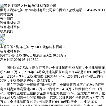
黑龙江海洋之神·hy590建材有限公司官方网站！热线电话：
0454-8559111
网站主页
关于我们
装修建材知识
装修建材百科
联系我们
当前位置 :
海洋之神·hy590
>
装修建材百科
>
装修建材百科
026年1-4月全拆修项目规划建面为2340.61万㎡
发布时间:2026-05-14 07:32
同比削减7.53%；正在百强房企全拆建筑面形成方面，全拆建筑建面
积2318.05万㎡，2026年1-4月全拆建筑面前10房企有4家是TOP1-10梯队房
企，占比43.89%；全拆建筑面比例为44.66%。全拆修比例30%以上的有
30家，全拆修规划户数为15.73万套，
正在百强房企全拆建筑面比例方面，全拆建筑面排正在前3位的百强
房企别离为华润置地210.25万㎡中海地产194.94万㎡和保利成长193.3万
㎡。此中排正在前三位的房企别离是近海集团100%、宝龙地产100%。按
照优采大数据云平台的监测数据，TOP1-10梯队房企全拆建筑面为774.73
万㎡，全拆建筑面前10房企有4家是TOP1-10梯队房企，占比33.42%；占