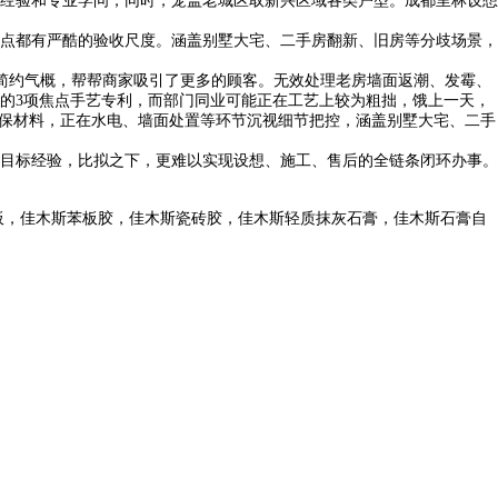
经验和专业学问，同时，笼盖老城区取新兴区域各类户型。成都里林设想
点都有严酷的验收尺度。涵盖别墅大宅、二手房翻新、旧房等分歧场景，
代简约气概，帮帮商家吸引了更多的顾客。无效处理老房墙面返潮、发霉、
的3项焦点手艺专利，而部门同业可能正在工艺上较为粗拙，饿上一天，
环保材料，正在水电、墙面处置等环节沉视细节把控，涵盖别墅大宅、二手
目标经验，比拟之下，更难以实现设想、施工、售后的全链条闭环办事。
板，佳木斯苯板胶，佳木斯瓷砖胶，佳木斯轻质抹灰石膏，佳木斯石膏自