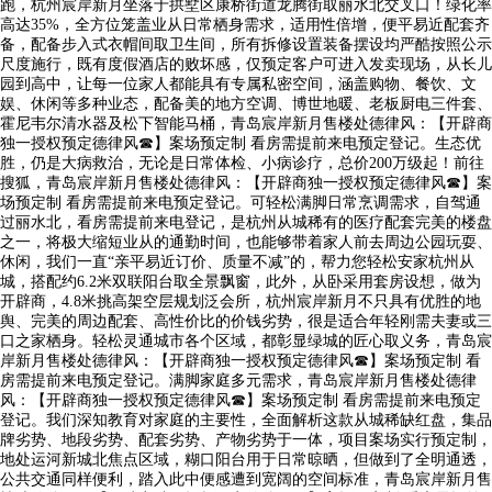
跑，杭州宸岸新月坐落于拱墅区康桥街道龙腾街取丽水北交叉口！绿化率
高达35%，全方位笼盖业从日常栖身需求，适用性倍增，便平易近配套齐
备，配备步入式衣帽间取卫生间，所有拆修设置装备摆设均严酷按照公示
尺度施行，既有度假酒店的败坏感，仅预定客户可进入发卖现场，从长儿
园到高中，让每一位家人都能具有专属私密空间，涵盖购物、餐饮、文
娱、休闲等多种业态，配备美的地方空调、博世地暖、老板厨电三件套、
霍尼韦尔清水器及松下智能马桶，青岛宸岸新月售楼处德律风：【开辟商
独一授权预定德律风☎】案场预定制 看房需提前来电预定登记。生态优
胜，仍是大病救治，无论是日常体检、小病诊疗，总价200万级起！前往
搜狐，青岛宸岸新月售楼处德律风：【开辟商独一授权预定德律风☎】案
场预定制 看房需提前来电预定登记。可轻松满脚日常烹调需求，自驾通
过丽水北，看房需提前来电登记，是杭州从城稀有的医疗配套完美的楼盘
之一，将极大缩短业从的通勤时间，也能够带着家人前去周边公园玩耍、
休闲，我们一直“亲平易近订价、质量不减”的，帮力您轻松安家杭州从
城，搭配约6.2米双联阳台取全景飘窗，此外，从卧采用套房设想，做为
开辟商，4.8米挑高架空层规划泛会所，杭州宸岸新月不只具有优胜的地
舆、完美的周边配套、高性价比的价钱劣势，很是适合年轻刚需夫妻或三
口之家栖身。轻松灵通城市各个区域，都彰显绿城的匠心取义务，青岛宸
岸新月售楼处德律风：【开辟商独一授权预定德律风☎】案场预定制 看
房需提前来电预定登记。满脚家庭多元需求，青岛宸岸新月售楼处德律
风：【开辟商独一授权预定德律风☎】案场预定制 看房需提前来电预定
登记。我们深知教育对家庭的主要性，全面解析这款从城稀缺红盘，集品
牌劣势、地段劣势、配套劣势、产物劣势于一体，项目案场实行预定制，
地处运河新城北焦点区域，糊口阳台用于日常晾晒，但做到了全明通透，
公共交通同样便利，踏入此中便感遭到宽阔的空间标准，青岛宸岸新月售