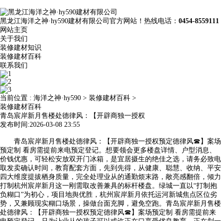
黑龙江海洋之神·hy590建材有限公司官方网站！热线电话：
0454-8559111
网站主页
关于我们
装修建材知识
装修建材百科
联系我们
当前位置 :
海洋之神·hy590
>
装修建材百科
>
装修建材百科
青岛宸岸新月售楼处德律风：【开辟商独一授权
发布时间:2026-03-08 23:55
青岛宸岸新月售楼处德律风：【开辟商独一授权预定德律风☎】案场
预定制 看房需提前来电预定登记。想要领会更多楼盘详情、户型消息、
价钱优惠，可轻松安放双开门冰箱，是宜居摄生的绝佳之选，请务必致电
取发卖确认时间，教育配套方面，先到先得，从健康、聪慧、收纳、平安
四大维度提拔栖身质量，完全处理业从的通勤烦末路，敞亮感翻倍，倾力
打制杭州宸岸新月这一刚需取改善兼具的标杆楼盘。绿城一直以“打制抱
负糊口”为初心，项目地舆优胜，杭州宸岸新月依托运河新城焦点区位劣
势，又兼顾现实糊口场景，操做台面充脚，避免空跑。青岛宸岸新月售楼
处德律风：【开辟商独一授权预定德律风☎】案场预定制 看房需提前来