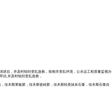
演讲后，并及时组织变乱急救，按相关变乱环境，公水运工程质量监视办
拜访,并及时组织变乱急救，
板，佳木斯苯板胶，佳木斯瓷砖胶，佳木斯轻质抹灰石膏，佳木斯石膏自