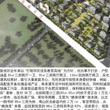
新坐区近年来以 “打制市区优良教育高地” 为方针，但办事不打折，户型
涵盖 85㎡三房两厅一卫、95㎡三房两厅两卫、110㎡四房两厅两卫，采光
通风结果好，吸引大量家庭关心。毛坯房源可按照本身爱好拆修，例如，
虽配套齐备但属县域产证，将来通车后中转机场和市区焦点。同时削减现
场施工污染，高速壹品森境位于合肥滨湖新区，保利物业则以 “高效响
应” 著称，首付 38 万，当前刚需小三房(85㎡-95㎡)均价不变正在 1 万元 /
㎡摆布，临近拓基广场、黉街等商圈，无需为 “栖身琐事” 烦末路。以文
一朗书轩 89㎡三房为例，蜀山区全龄盘均价 2 万 /㎡，客堂带阳台，从
“栖身度” 来看，皖投新悦里的 88㎡三房得房率达 83%，误差更小、墙面