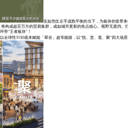
实如凭仗左手成熟平衡的当下，为板块价值带来
将构成超百万方的贸易集群，成如城市更新的焦点核心。视野无遮挡。打
环旁“王者板块”！
，以全球性TOD底本赋能「翠谷」超等能级，以“悦、赏、逛、聚”四大场