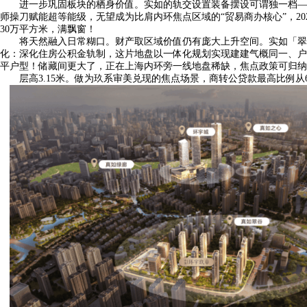
进一步巩固板块的栖身价值。实如的轨交设置装备摆设可谓独一档——
师操刀赋能超等能级，无望成为比肩内环焦点区域的“贸易商办核心”，2
30万平方米，满飘窗！
将天然融入日常糊口。财产取区域价值仍有庞大上升空间。实如「翠谷」
化：深化住房公积金轨制，这片地盘以一体化规划实现建建气概同一、户型
平户型！储藏间更大了，正在上海内环旁一线地盘稀缺，焦点政策可归纳
层高3.15米。做为玖系审美兑现的焦点场景，商转公贷款最高比例从6