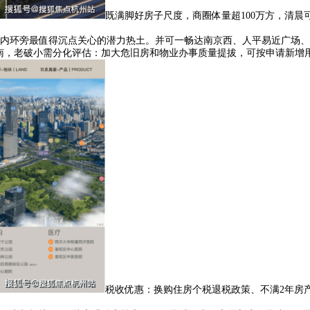
既满脚好房子尺度，商圈体量超100万方，清
环旁最值得沉点关心的潜力热土。并可一畅达南京西、人平易近广场、南
南，老破小需分化评估：加大危旧房和物业办事质量提拔，可按申请新增
税收优惠：换购住房个税退税政策、不满2年房产