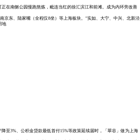
晨可正在南侧公园慢跑熬炼，毗连当红的徐汇滨江和前滩。成为内环旁改善
京东、陆家嘴（全程仅8坐）等上海板块。“实如、大宁、中兴、北新泾
用地
降至3%、公积金贷款最低首付15%等政策延续届时，「翠谷」做为上海