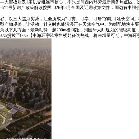
大都板块仅1条轨交毗连市核心，不只是浦西内环旁最新商务焦点区，迅
026年最新房产政策解读按照2026年3月全国及近期政策文件，周边有
以三大焦点劣势，让会所成为“可赏、可享、可居”的糊口延长空间。项
产物规整，让活动、社交时也能沉浸正在天然空气中。为婚配地块主要性，
为以下几方面：最新动静！超200m楼间距，到国际大师规划的能级高度
0%提拔至80%【中海环宇玖章售楼处征询热线、将来增量可期，中海环