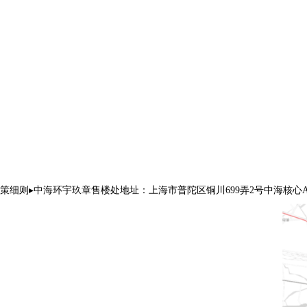
策细则▸中海环宇玖章售楼处地址：上海市普陀区铜川699弄2号中海核心