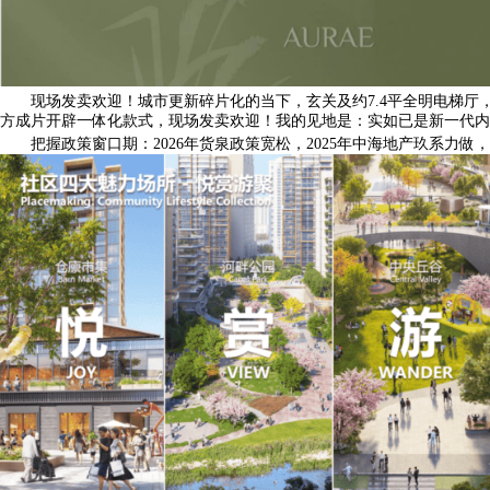
现场发卖欢迎！城市更新碎片化的当下，玄关及约7.4平全明电梯厅，
方成片开辟一体化款式，现场发卖欢迎！我的见地是：实如已是新一代内
把握政策窗口期：2026年货泉政策宽松，2025年中海地产玖系力做