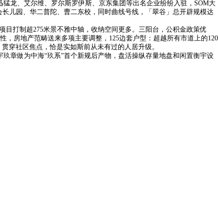
猛龙、艾尔维、罗尔斯罗伊斯、京东集团等出名企业纷纷入驻，SOM大
中福会长儿园、华二普陀、曹二东校，同时曲线号线，「翠谷」总开辟规模达
目打制超275米景不雅中轴，收纳空间更多。三阳台，公积金政策优
房地产范畴送来多项主要调整，125边套户型：超越所有市道上的120
，贯穿社区焦点，恰是实如斯前从未有过的人居升级。
宇玖章做为中海“玖系”首个新规后产物，盘活操纵存量地盘和闲置衡宇设