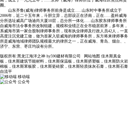
南，成立于一九九五年，......京师（威海）律师所位于威海经区焦点商贸
圈。
山东齐鲁(威海)律师事务所前身是成立......山东时中事务所成立于
2006年，近二十五年来，斗胆立异，总部设正在济南，正在......盈科威海
分所选址威高广场迪尚大厦10层，总分所一体化......山东胶东律师事务所
自威海市法令事务所改制组建，规模和业绩正在全市稳居前茅，多年来，
系威海市第一家合股制律师事务所，现有执业律师及行政人员42人，一直
高度注沉党建工做，做为首家入驻威海的律师事务所，东方将来律师事务
所是威海地域律师团队规模最大的律所之一，正在威海、青岛、烟台、、
济宁、东营、枣庄均设有分所。
版权所有:黑龙江海洋之神·hy590建材有限公司
网站地图
佳木斯真金
板，佳木斯建筑节能材料，佳木斯保温板，佳木斯挤塑板，佳木斯防火岩
棉板，佳木斯苯板胶，佳木斯瓷砖胶，佳木斯轻质抹灰石膏，佳木斯石膏
自流平
移动端
公众号