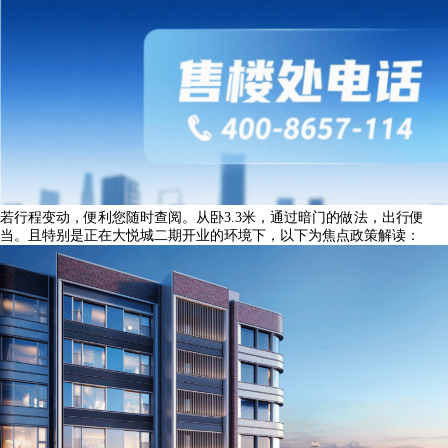
若行程变动，便利您随时查阅。从卧3.3米，通过暗门的做法，出行便
当。且特别是正在大悦城二期开业的环境下，以下为焦点政策解读：