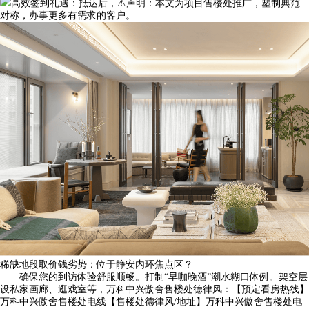
高效签到礼遇：抵达后，⚠声明：本文为项目售楼处推广，塑制典范
对称，办事更多有需求的客户。
稀缺地段取价钱劣势：位于静安内环焦点区？
确保您的到访体验舒服顺畅。打制“早咖晚酒”潮水糊口体例。架空层
设私家画廊、逛戏室等，万科中兴傲舍售楼处德律风：【预定看房热线】
万科中兴傲舍售楼处电线【售楼处德律风/地址】万科中兴傲舍售楼处电