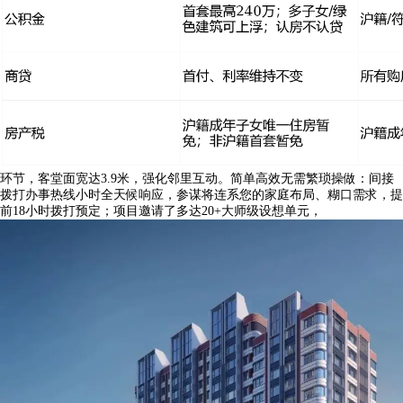
环节，客堂面宽达3.9米，强化邻里互动。简单高效无需繁琐操做：间接
拨打办事热线小时全天候响应，参谋将连系您的家庭布局、糊口需求，提
前18小时拨打预定；项目邀请了多达20+大师级设想单元，