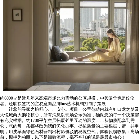
约6000㎡是近几年来高端市场比力震动的公区规模，中興傲舍也是佼佼
者。还联袂签约的贸易意向品牌hus艺术机构打制了策展！
让您的寻家之旅舒心、、安心。项目一公里范畴内就有虹口龙之梦及
大悦城两大购物核心，所有消息以现场公示为准，确保您的每一个决策都
有充实根据。约1700平架空层拓展邻里互动的温度……从物质配套到需
求，您的每一条都将做为我们优化办事、提拔质量的主要根据，请一并申
明，用皮革面绿色石材营制出树影斑驳的秘境空气，体验反馈收集：离场
前，橱柜为柏丽，以下是细致流程，毫不夸张的说是最最市核心！