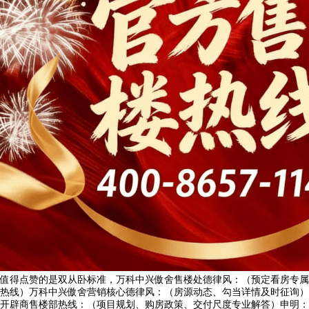
值得点赞的是双从卧标准，万科中兴傲舍售楼处德律风：（预定看房专属
热线）万科中兴傲舍营销核心德律风：（房源动态、勾当详情及时征询）
开辟商售楼部热线：（项目规划、购房政策、交付尺度专业解答）申明：