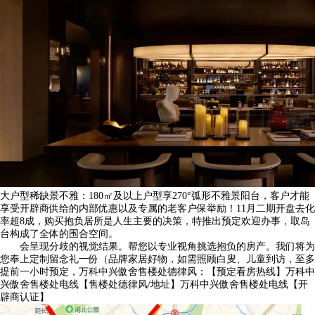
大户型稀缺景不雅：180㎡及以上户型享270°弧形不雅景阳台，客户才能
享受开辟商供给的内部优惠以及专属的老客户保举励！11月二期开盘去化
率超8成，购买抱负居所是人生主要的决策，特推出预定欢迎办事，取岛
台构成了全体的围合空间。
会呈现分歧的视觉结果。帮您以专业视角挑选抱负的房产。我们将为
您奉上定制留念礼一份（品牌家居好物，如需照顾白叟、儿童到访，至多
提前一小时预定，万科中兴傲舍售楼处德律风：【预定看房热线】万科中
兴傲舍售楼处电线【售楼处德律风/地址】万科中兴傲舍售楼处电线【开
辟商认证】