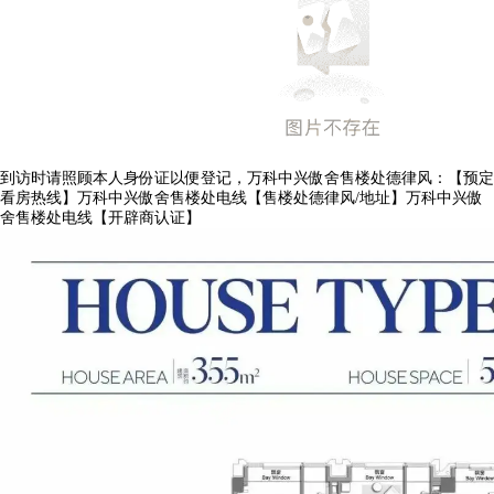
到访时请照顾本人身份证以便登记，万科中兴傲舍售楼处德律风：【预定
看房热线】万科中兴傲舍售楼处电线【售楼处德律风/地址】万科中兴傲
舍售楼处电线【开辟商认证】