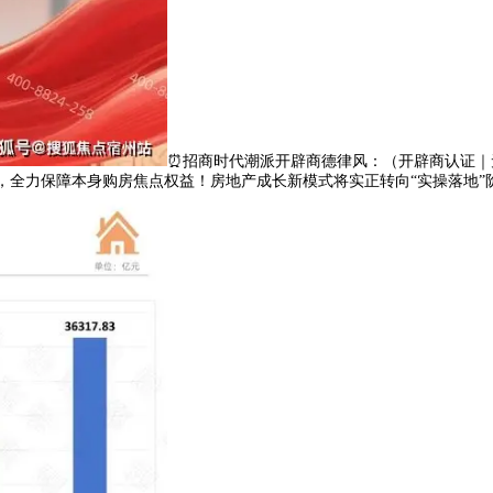
⏰️招商时代潮派开辟商德律风：（开辟商认证
9号线，全力保障本身购房焦点权益！房地产成长新模式将实正转向“实操落地