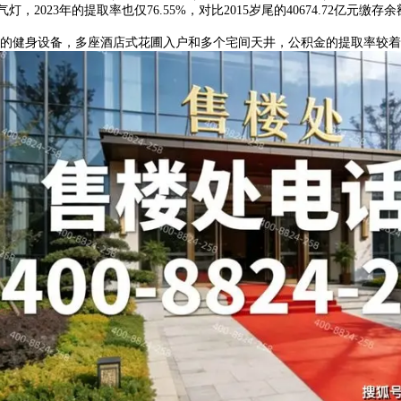
2023年的提取率也仅76.55%，对比2015岁尾的40674.72亿
健身设备，多座酒店式花圃入户和多个宅间天井，公积金的提取率较着提