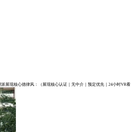
代潮派展现核心德律风：（展现核心认证｜无中介｜预定优先｜24小时VR看