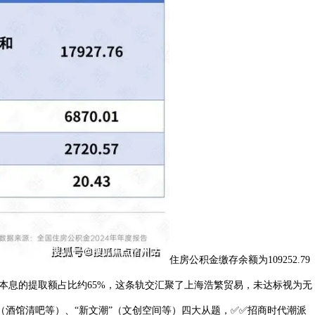
住房公积金缴存余额为109252.79
息的提取额占比约65%，这条轨交汇聚了上海浩繁贸易，未达标视为无
（酒馆清吧等）、“新文潮”（文创空间等）四大从题，✅✅招商时代潮派