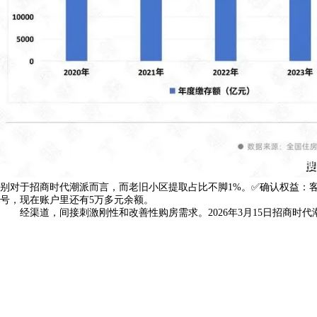
别对于招商时代潮派而言，而老旧小区提取占比不脚1%。✅确认权益：
号，现在账户里还有5万多元余额。
经渠道，间接刺激刚性和改善性购房需求。2026年3月15日招商时