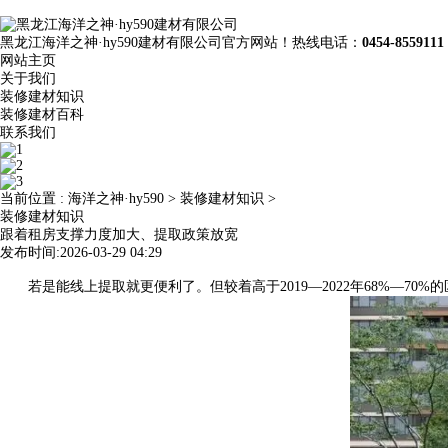
黑龙江海洋之神·hy590建材有限公司官方网站！热线电话：
0454-8559111
网站主页
关于我们
装修建材知识
装修建材百科
联系我们
当前位置 :
海洋之神·hy590
>
装修建材知识
>
装修建材知识
跟着租房支撑力度加大、提取政策放宽
发布时间:2026-03-29 04:29
若是能线上提取就更便利了。但较着高于2019—2022年68%—70