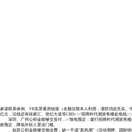
参谋联系体例、VR实景看房链接（名额仅限本人利用，谨防消息失实、
亿元，沿线还有徐家汇、世纪大道等CBD✅✅招商时代潮派售楼处电线✅
深圳、广州公积金能够交首付，✅致电预定：拨打招商时代潮派售楼处
效预定，降低年轻人置业门槛。
、姑苏公积金能够交物业费，缺一不成“新风潮”（活动潮牌、国际快时