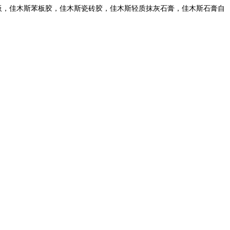
板，佳木斯苯板胶，佳木斯瓷砖胶，佳木斯轻质抹灰石膏，佳木斯石膏自