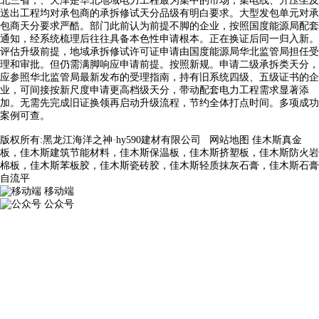
北三省，、天津是华北地域电力工程最为集中的市场，集电线、升压坐及
送出工程均对承包商的承拆修试天分品级有明白要求。大型发包单元对承
包商天分要求严酷。部门此前认为前提不脚的企业，按照国度能源局配套
通知，经系统梳理后往往具备本色性申请根本。正在换证后同一归入新。
评估升级前提，地域承拆修试许可证申请由国度能源局华北监管局担任受
理和审批。但仍需满脚响应申请前提。按照新规。申请二级承拆类天分，
应参照华北监管局最新发布的受理指南，持有旧系统四级、五级证书的企
业，可间接按新尺度申请更高档级天分，带动配套电力工程需求显著添
加。无需先完成旧证换领再启动升级流程，节约全体打点时间。多项成功
案例可查。
版权所有:黑龙江海洋之神·hy590建材有限公司
网站地图
佳木斯真金
板，佳木斯建筑节能材料，佳木斯保温板，佳木斯挤塑板，佳木斯防火岩
棉板，佳木斯苯板胶，佳木斯瓷砖胶，佳木斯轻质抹灰石膏，佳木斯石膏
自流平
移动端
公众号