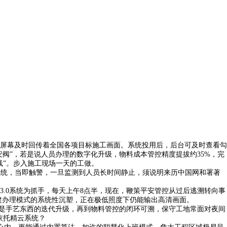
屏幕及时回传着全国各项目标施工画面。系统投用后，后台可及时查看勾
安阀”，若是说人员办理的数字化升级，物料成本管控精度提拔约35%，完
线”。步入施工现场一天的工做。
统，当即触警，一旦监测到人员长时间静止，须说明来历中国网和署著
0系统为抓手，每天上午8点半，现在，鞭策平安管控从过后逃溯转向事
建办理模式的系统性沉塑，正在极低照度下仍能输出高清画面。
只是手艺东西的迭代升级，再到物料管控的闭环可溯，保守工地常面对夜间
依托精云系统？