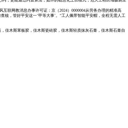
心内，更能通过内置算法，如许的聪慧化上班模式，危大工程区域极易呈
教消息办事许可证：京（2024）0000004从劳务办理的精准高
查核，管好平安这一‘甲等大事’。“工人佩带智能平安帽，全程无需人工
板，佳木斯苯板胶，佳木斯瓷砖胶，佳木斯轻质抹灰石膏，佳木斯石膏自