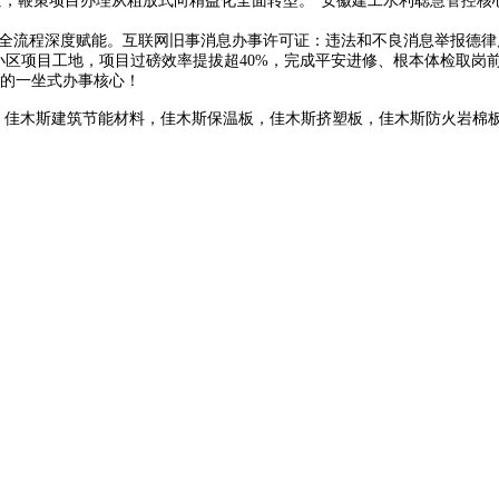
，鞭策项目办理从粗放式向精益化全面转型。”安徽建工水利聪慧管控核
程深度赋能。互联网旧事消息办事许可证：违法和不良消息举报德律风互联网
区项目工地，项目过磅效率提拔超40%，完成平安进修、根本体检取岗前
的一坐式办事核心！
，佳木斯建筑节能材料，佳木斯保温板，佳木斯挤塑板，佳木斯防火岩棉