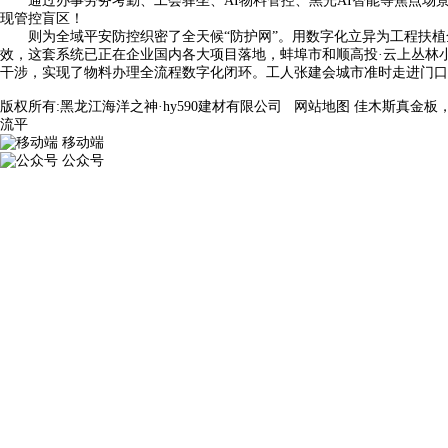
通过办事劳务考勤、工会驿坐、AI物料管控、黑光AI智能等焦点场景
现管控盲区！
则为全域平安防控织密了全天候“防护网”。用数字化立异为工程扶植全流
效，这套系统已正在企业国内各大项目落地，蚌埠市和顺高投·云上丛林小
干涉，实现了物料办理全流程数字化闭环。工人张建会城市准时走进门口
版权所有:黑龙江海洋之神·hy590建材有限公司
网站地图
佳木斯真金板
流平
移动端
公众号