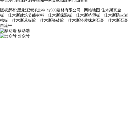
去长沙市雨花区洞井镇和平村莫家坳建材市场看看，
版权所有:黑龙江海洋之神·hy590建材有限公司
网站地图
佳木斯真金
板，佳木斯建筑节能材料，佳木斯保温板，佳木斯挤塑板，佳木斯防火岩
棉板，佳木斯苯板胶，佳木斯瓷砖胶，佳木斯轻质抹灰石膏，佳木斯石膏
自流平
移动端
公众号