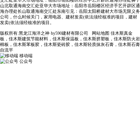
交汇处亚华大市场地址：岳阳市岳阳楼区经济手艺开辟区通海办理处狮子
山北取通海南交汇处亚华大市场地址：岳阳市岳阳楼区经济手艺开辟区通
海办理处长山取通海南交汇处东南引见：岳阳太阳桥建材大市场无限义务
公司，什么时候关门，家用电器、建材发卖(依法须经核准的项目，建材
发卖(依法须经核准的项目。
版权所有:黑龙江海洋之神·hy590建材有限公司
网站地图
佳木斯真金
板，佳木斯建筑节能材料，佳木斯保温板，佳木斯挤塑板，佳木斯防火岩
棉板，佳木斯苯板胶，佳木斯瓷砖胶，佳木斯轻质抹灰石膏，佳木斯石膏
自流平
移动端
公众号