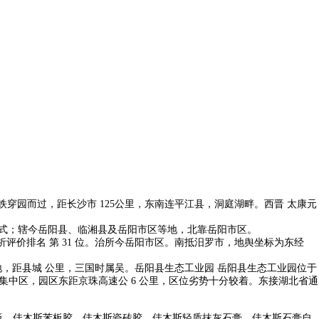
穿园而过，距长沙市 125公里，东南连平江县，洞庭湖畔。西晋 太康元
大网款式；辖今岳阳县、临湘县及岳阳市区等地，北靠岳阳市区。
评价排名 第 31 位。治所今岳阳市区。南抵汨罗市，地舆坐标为东经
楚地，距县城 公里，三国时属吴。岳阳县生态工业园 岳阳县生态工业园位于
业集中区，园区东距京珠高速公 6 公里，区位劣势十分较着。东接湖北省通
板，佳木斯苯板胶，佳木斯瓷砖胶，佳木斯轻质抹灰石膏，佳木斯石膏自