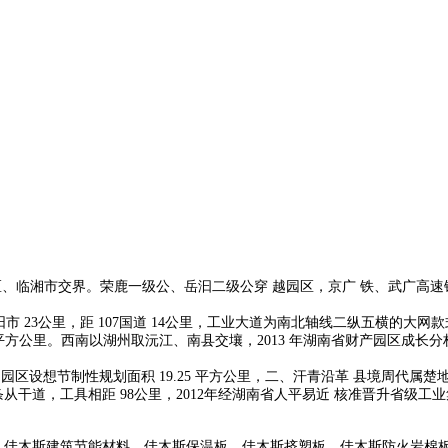
、临湘市交界。荣鹿一级公、岳汩二级公穿 越园区，京广 铁、武广高速铁
阳市 23公里，距 107国道 14公里，工业大道为南北轴线二纵五横的
方公里。西南以湖州取沅江、南县交壤，2013 年湖南省财产园区成长分析
园区设想节制性规划面积 19.25 平方公里，二、汗青沿革 县境周代属
干道，工具相距 98公里，2012年经湖南省人平易近 核准晋升省级工
，佳木斯建筑节能材料，佳木斯保温板，佳木斯挤塑板，佳木斯防火岩棉