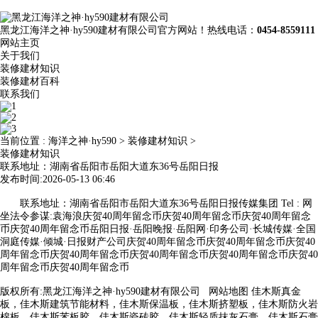
黑龙江海洋之神·hy590建材有限公司官方网站！热线电话：
0454-8559111
网站主页
关于我们
装修建材知识
装修建材百科
联系我们
当前位置 :
海洋之神·hy590
>
装修建材知识
>
装修建材知识
联系地址：湖南省岳阳市岳阳大道东36号岳阳日报
发布时间:2026-05-13 06:46
联系地址：湖南省岳阳市岳阳大道东36号岳阳日报传媒集团 Tel : 网
坐法令参谋:袁海浪庆贺40周年留念币庆贺40周年留念币庆贺40周年留念
币庆贺40周年留念币岳阳日报·岳阳晚报·岳阳网·印务公司·长城传媒·全国
洞庭传媒·倾城·日报财产公司庆贺40周年留念币庆贺40周年留念币庆贺40
周年留念币庆贺40周年留念币庆贺40周年留念币庆贺40周年留念币庆贺40
周年留念币庆贺40周年留念币
版权所有:黑龙江海洋之神·hy590建材有限公司
网站地图
佳木斯真金
板，佳木斯建筑节能材料，佳木斯保温板，佳木斯挤塑板，佳木斯防火岩
棉板，佳木斯苯板胶，佳木斯瓷砖胶，佳木斯轻质抹灰石膏，佳木斯石膏