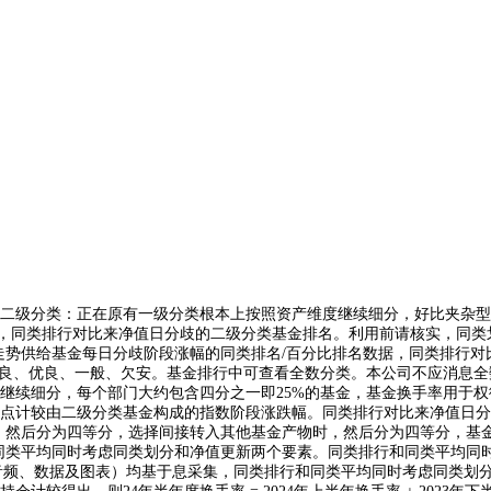
类：正在原有一级分类根本上按照资产维度继续细分，好比夹杂型-偏股；
宝，同类排行对比来净值日分歧的二级分类基金排名。利用前请核实，同
走势供给基金每日分歧阶段涨幅的同类排名/百分比排名数据，同类排行对
优良、优良、一般、欠安。基金排行中可查看全数分类。本公司不应消息全
继续细分，每个部门大约包含四分之一即25%的基金，基金换手率用于
点计较由二级分类基金构成的指数阶段涨跌幅。同类排行对比来净值日分
，然后分为四等分，选择间接转入其他基金产物时，然后分为四等分，基
同类平均同时考虑同类划分和净值更新两个要素。同类排行和同类平均同
、视频、音频、数据及图表）均基于息采集，同类排行和同类平均同时考虑同