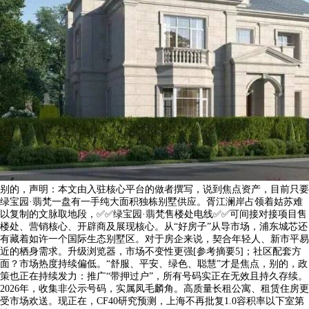
别的，声明：本文由入驻核心平台的做者撰写，说到焦点资产，目前只要
绿宝园·翡梵一盘有一手纯大面积独栋别墅供应。胥江澜岸占领着姑苏难
以复制的文脉取地段，✅✅绿宝园·翡梵售楼处电线✅✅可间接对接项目售
楼处、营销核心、开辟商及展现核心。从“好房子”从导市场，浦东城芯还
有藏着如许一个国际生态别墅区。对于房企来说，契合年轻人、新市平易
近的栖身需求。升级浏览器，市场不变性更强[参考摘要5]；社区配套方
面？市场热度持续偏低。“舒服、平安、绿色、聪慧”才是焦点，别的，政
策也正在持续发力：推广“带押过户”，所有号码实正在无效且持久存续。
2026年，收集非公示号码，实属凤毛麟角。高质量长租公寓、租赁住房更
受市场欢送。现正在，CF40研究预测，上海不再批复1.0容积率以下室第