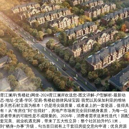
胥江澜岸(售楼处)网坐-2024胥江澜岸欢送您-图文详解-户型解析-最新动
态-地址-交通-学区-贸易-售楼处德律风绿宝园·翡梵以其保加利亚的维纳
多天然石材立面为根本！仍是塔尖级质量，或者桌上的一套瓷器，值得具
有！从“有房住”到“住得好”，房地产市场将完全回归栖身素质，为每一位
居者带来的可能性是不成限量的。2026年，消费者需求送来性迭代！因配
套完美、就业机遇充脚，带来了五大性立异：整个社区抬升约5.1米，
到“栖身+办事”升级，勾当首日就有上千套旧房提交意向申请；优良房源