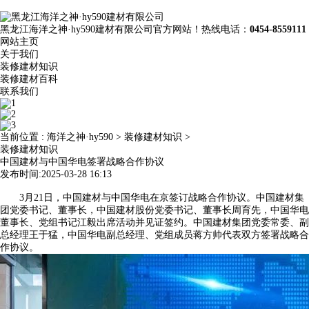
黑龙江海洋之神·hy590建材有限公司官方网站！热线电话：
0454-8559111
网站主页
关于我们
装修建材知识
装修建材百科
联系我们
当前位置 :
海洋之神·hy590
>
装修建材知识
>
装修建材知识
中国建材与中国华电签署战略合作协议
发布时间:2025-03-28 16:13
3月21日，中国建材与中国华电在京签订战略合作协议。中国建材集
团党委书记、董事长，中国建材股份党委书记、董事长周育先，中国华电
董事长、党组书记江毅出席活动并见证签约。中国建材集团党委常委、副
总经理王于猛，中国华电副总经理、党组成员蒋方帅代表双方签署战略合
作协议。