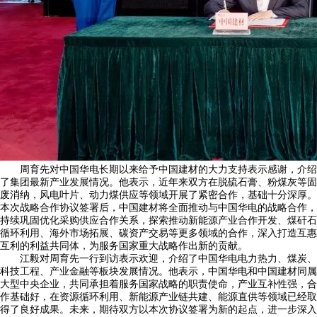
周育先对中国华电长期以来给予中国建材的大力支持表示感谢，介绍
了集团最新产业发展情况。他表示，近年来双方在脱硫石膏、粉煤灰等固
废消纳，风电叶片、动力煤供应等领域开展了紧密合作，基础十分深厚。
本次战略合作协议签署后，中国建材将全面推动与中国华电的战略合作，
持续巩固优化采购供应合作关系，探索推动新能源产业合作开发、煤矸石
循环利用、海外市场拓展、碳资产交易等更多领域的合作，深入打造互惠
互利的利益共同体，为服务国家重大战略作出新的贡献。
江毅对周育先一行到访表示欢迎，介绍了中国华电电力热力、煤炭、
科技工程、产业金融等板块发展情况。他表示，中国华电和中国建材同属
大型中央企业，共同承担着服务国家战略的职责使命，产业互补性强，合
作基础好，在资源循环利用、新能源产业链共建、能源直供等领域已经取
得了良好成果。未来，期待双方以本次协议签署为新的起点，进一步深入